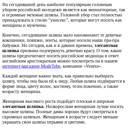
На сегодняшний день наиболее популярным головным
убором российской молодежи является как миниатюрные, так
и огромные меховые шляпы. Головной убор стал полностью
принадлежать к стилю "унисекс", которые могут носить как
женщины и мужчины.
Конечно, сегодняшние шляпы мало напоминают те девичьи
кокошники, повязки, ленты, которые носили наши пра-пра
бабушки. Но сегодня, как и в давние времена,
элегантная
шляпка
призвана подчеркнуть девичью красу. О том, какие
шляпы предпочитают носить российские модницы в ответ
английским аристократкам можно посмотреть на в нашем
интернет-магазине ModeTebe
, компании «Venera».
Каждой женщине важно знать, как правильно выбирать
шляпу, чтобы она была ей к лицу. Любая шляпа подбирается к
форме лица, цвету волос, костюму, телосложению, а также
возрасту женщины.
Женщинам высокого роста подойдет плоская и широкая
элегантная шляпка
. Низкорослым женщинам лучше носить
высокие шляпы. Полные дамы хорошо будут смотреться в
скромных шляпках. Женщинам в возрасте следует меньше
украшать свои шляпы перьями и цветами.