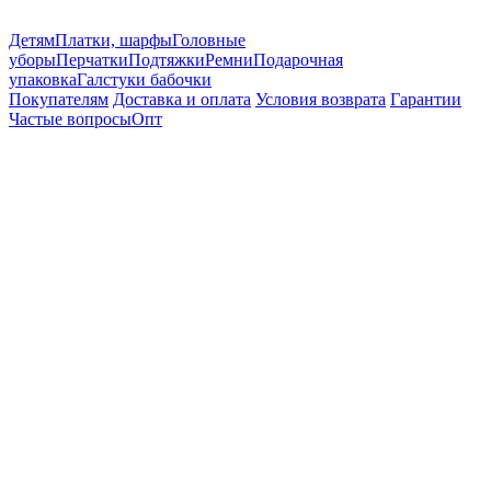
Детям
Платки, шарфы
Головные
уборы
Перчатки
Подтяжки
Ремни
Подарочная
упаковка
Галстуки бабочки
Покупателям
Доставка и оплата
Условия возврата
Гарантии
Частые вопросы
Опт