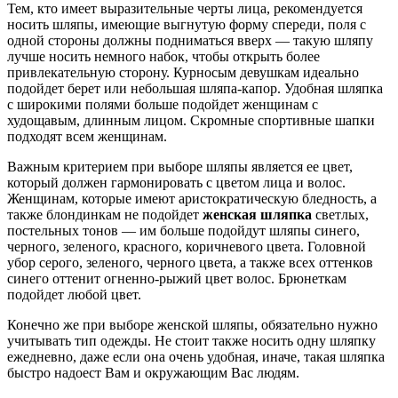
Тем, кто имеет выразительные черты лица, рекомендуется
носить шляпы, имеющие выгнутую форму спереди, поля с
одной стороны должны подниматься вверх — такую шляпу
лучше носить немного набок, чтобы открыть более
привлекательную сторону. Курносым девушкам идеально
подойдет берет или небольшая шляпа-капор. Удобная шляпка
с широкими полями больше подойдет женщинам с
худощавым, длинным лицом. Скромные спортивные шапки
подходят всем женщинам.
Важным критерием при выборе шляпы является ее цвет,
который должен гармонировать с цветом лица и волос.
Женщинам, которые имеют аристократическую бледность, а
также блондинкам не подойдет
женская шляпка
светлых,
постельных тонов — им больше подойдут шляпы синего,
черного, зеленого, красного, коричневого цвета. Головной
убор серого, зеленого, черного цвета, а также всех оттенков
синего оттенит огненно-рыжий цвет волос. Брюнеткам
подойдет любой цвет.
Конечно же при выборе женской шляпы, обязательно нужно
учитывать тип одежды. Не стоит также носить одну шляпку
ежедневно, даже если она очень удобная, иначе, такая шляпка
быстро надоест Вам и окружающим Вас людям.