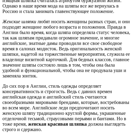
изящная шляпка считалась атрибутом буржуазной жизни.
Однако в наше время мода на шляпы все же вернулась в
Россию и стала занимать главенствующее положение.
Женские шляпки
любят носить женщины разных стран, и они
подходят женщине любого возраста и положения. Правда в
Англии было время, когда шляпа определяла статус человека,
так как шляпам придавали огромное значение, и многие
английские, знатные дамы проводили все свое свободное
время в салонах модисток. Ведь оригинальность женской
шляпки, надетой на торжественные мероприятия, служила ее
владелице визитной карточкой. Для бедных классов, главное
значение шляпы состояло лишь в том, чтобы она была
удобной и функциональной, чтобы она не продувала уши и
заменяла зонтик.
До сих пор в Англии, стиль одежды определяет
консервативность и строгость. Ведь с давних времен
английская одежда и английский стиль считаются
своеобразными мировыми брендами, которые, востребованы
во всем мире. Английские леди предпочитают носить
женскую шляпу традиционно круглой формы, украшенные
отделочной тесьмой, страусовыми перьями и бантами. Но в
тоже время,
женская красивая шляпка
должна выглядеть
строго и сдержано.