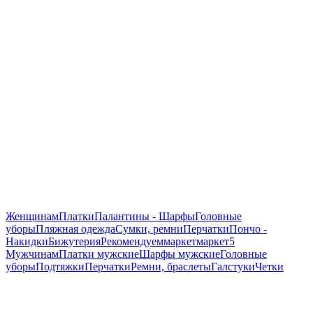
Женщинам
Платки
Палантины - Шарфы
Головные
уборы
Пляжная одежда
Сумки, ремни
Перчатки
Пончо -
Накидки
Бижутерия
Рекомендуем
маркет
маркет5
Мужчинам
Платки мужские
Шарфы мужские
Головные
уборы
Подтяжки
Перчатки
Ремни, браслеты
Галстуки
Четки