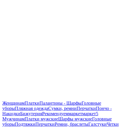
Женщинам
Платки
Палантины - Шарфы
Головные
уборы
Пляжная одежда
Сумки, ремни
Перчатки
Пончо -
Накидки
Бижутерия
Рекомендуем
маркет
маркет5
Мужчинам
Платки мужские
Шарфы мужские
Головные
уборы
Подтяжки
Перчатки
Ремни, браслеты
Галстуки
Четки