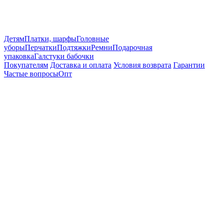
Детям
Платки, шарфы
Головные
уборы
Перчатки
Подтяжки
Ремни
Подарочная
упаковка
Галстуки бабочки
Покупателям
Доставка и оплата
Условия возврата
Гарантии
Частые вопросы
Опт