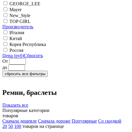
GEORGE_LEE
Mayer
New_Style
TOP GIRL
Производитель
Италия
Китай
Корея Республика
Россия
Цена (руб)
Сбросить
От
до
сбросить все фильтры
Ремни, браслеты
Показать все
Популярные категории
товаров
Сначала дешевле
Сначала дороже
Популярные
Со скидкой
20
50
100
товаров на странице