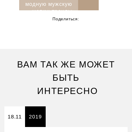
модную мужскую
шапку: тренды
сезона
Поделиться:
ВАМ ТАК ЖЕ МОЖЕТ
БЫТЬ
ИНТЕРЕСНО
18.11
2019