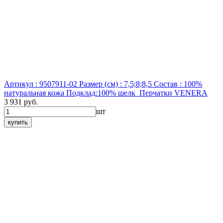
Артикул : 9507911-02
Размер (см) : 7,5;8;8,5
Состав : 100%
натуральная кожа Подклад:100% шелк
Перчатки VENERA
3 931 руб.
шт
купить