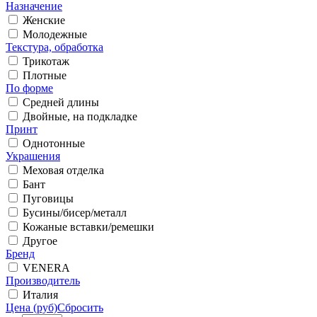
Назначение
Женские
Молодежные
Текстура, обработка
Трикотаж
Плотные
По форме
Средней длины
Двойные, на подкладке
Принт
Однотонные
Украшения
Меховая отделка
Бант
Пуговицы
Бусины/бисер/металл
Кожаные вставки/ремешки
Другое
Бренд
VENERA
Производитель
Италия
Цена (руб)
Сбросить