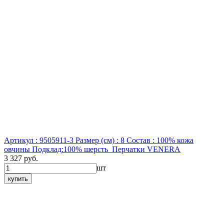
Артикул : 9505911-3
Размер (см) : 8
Состав : 100% кожа
овчины Подклад:100% шерсть
Перчатки VENERA
3 327 руб.
шт
купить