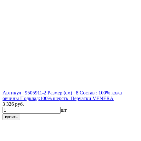
Артикул : 9505911-2
Размер (см) : 8
Состав : 100% кожа
овчины Подклад:100% шерсть
Перчатки VENERA
3 326 руб.
шт
купить