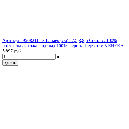
Артикул : 9508211-13
Размер (см) : 7,5;8;8,5
Состав : 100%
натуральная кожа Подклад:100% шерсть
Перчатки VENERA
5 897 руб.
шт
купить