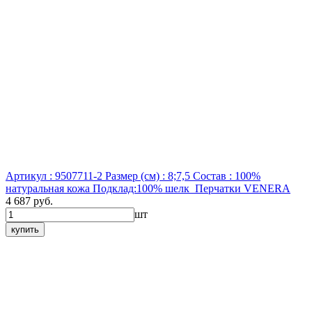
Артикул : 9507711-2
Размер (см) : 8;7,5
Состав : 100%
натуральная кожа Подклад:100% шелк
Перчатки VENERA
4 687 руб.
шт
купить