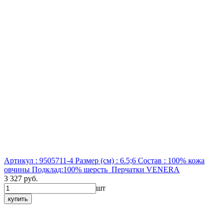
Артикул : 9505711-4
Размер (см) : 6.5;6
Состав : 100% кожа
овчины Подклад:100% шерсть
Перчатки VENERA
3 327 руб.
шт
купить