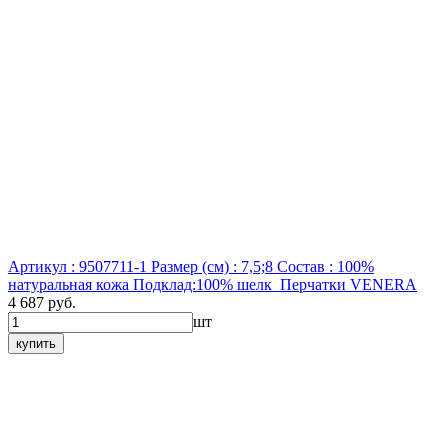
Артикул : 9507711-1
Размер (см) : 7,5;8
Состав : 100%
натуральная кожа Подклад:100% шелк
Перчатки VENERA
4 687 руб.
шт
купить