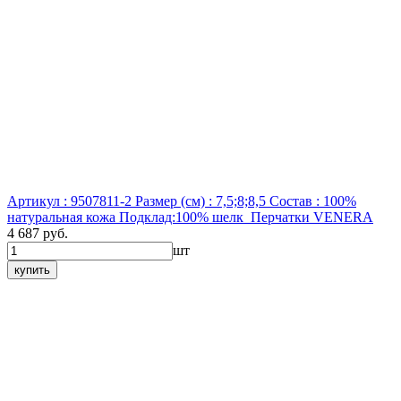
Артикул : 9507811-2
Размер (см) : 7,5;8;8,5
Состав : 100%
натуральная кожа Подклад:100% шелк
Перчатки VENERA
4 687 руб.
шт
купить