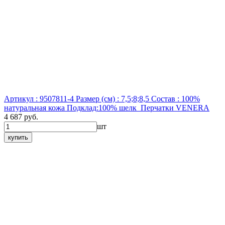
Артикул : 9507811-4
Размер (см) : 7,5;8;8,5
Состав : 100%
натуральная кожа Подклад:100% шелк
Перчатки VENERA
4 687 руб.
шт
купить