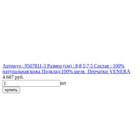
Артикул : 9507811-3
Размер (см) : 8;8,5;7,5
Состав : 100%
натуральная кожа Подклад:100% шелк
Перчатки VENERA
4 687 руб.
шт
купить