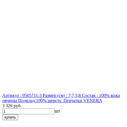
Артикул : 9505711-3
Размер (см) : 7;7,5;8
Состав : 100% кожа
овчины Подклад:100% шерсть
Перчатки VENERA
3 326 руб.
шт
купить