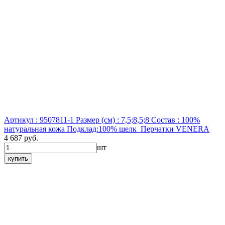
Артикул : 9507811-1
Размер (см) : 7,5;8,5;8
Состав : 100%
натуральная кожа Подклад:100% шелк
Перчатки VENERA
4 687 руб.
шт
купить