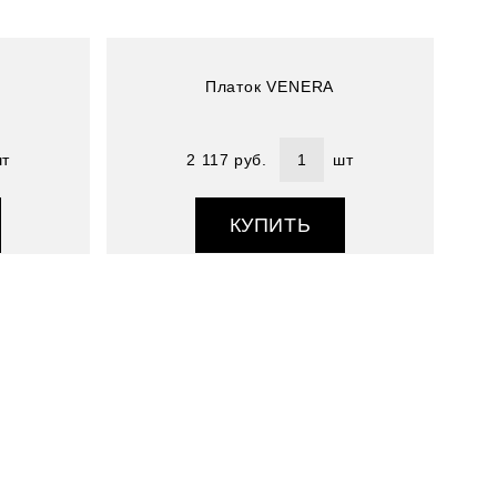
Платок VENERA
т
2 117 руб.
шт
КУПИТЬ
Артикул : 3909933-26
Размер (см) : 90*90