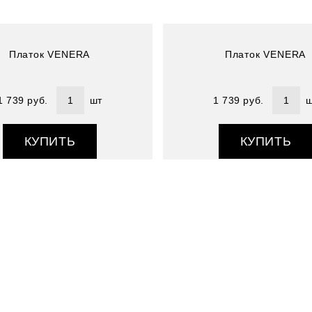
Платок VENERA
Платок VENERA
1 739 руб.
шт
1 739 руб.
ш
КУПИТЬ
КУПИТЬ
Артикул : 3909933-28
Размер (см) : 90*90