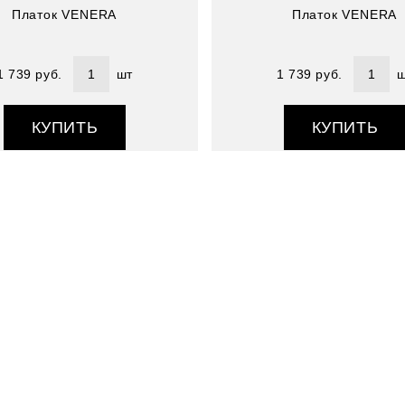
Платок VENERA
Платок VENERA
1 739 руб.
шт
1 739 руб.
ш
КУПИТЬ
КУПИТЬ
Артикул : 3910033-2
Размер (см) : 90*90
Состав : 100% полиэстер