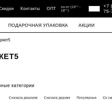
+7 
пн-пт (10°° -
Скидки
Контакты
ОПТ
18°°)
75-
ПОДАРОЧНАЯ УПАКОВКА
АКЦИИ
ркет5
КЕТ5
ные категории
Сначала дешевле
Сначала дороже
Популярные
Со ск