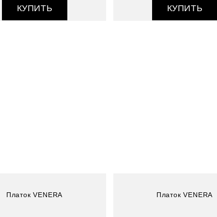
КУПИТЬ
КУПИТЬ
Артикул : 3910033-9
Размер (см) : 90*90
Состав : 100% полиэстер
Платок VENERA
Платок VENERA