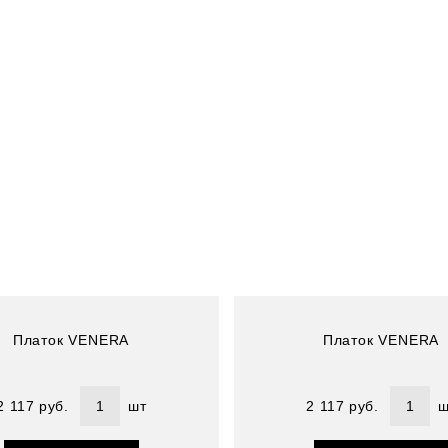
Артикул : 3909933-17
Размер (см) : 90*90
Состав : 100% полиэстер
Платок VENERA
Платок VENERA
2 117 руб.
шт
2 117 руб.
ш