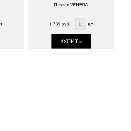
Платок VENERA
т
1 739 руб.
шт
КУПИТЬ
Артикул : 3910033-1
Размер (см) : 90*90
Состав : 100% полиэстер
Со