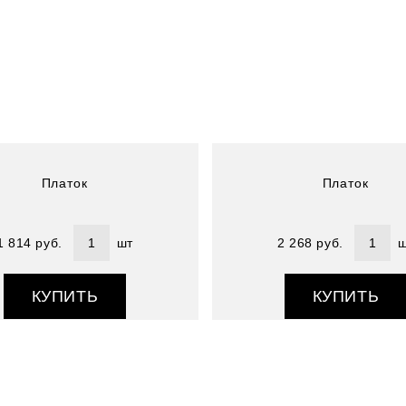
Артикул : 6701641-22
Размер (см) : 140х140
Состав : 78% модал 22% шелк
Платок
Платок
1 814 руб.
шт
2 268 руб.
ш
КУПИТЬ
КУПИТЬ