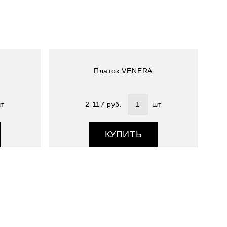
Состав : 100% полиэстер
Со
Платок VENERA
т
2 117 руб.
шт
КУПИТЬ