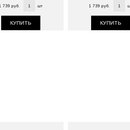
1 739 руб.
шт
1 739 руб.
ш
КУПИТЬ
КУПИТЬ
Артикул : 3910033-5
Размер (см) : 90*90
Состав : 100% полиэстер