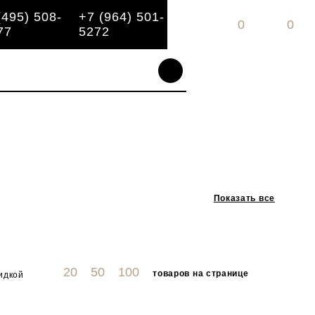
(495) 508-
+7 (964) 501-
0
0
77
5272
Показать все
20
50
100
товаров на странице
идкой