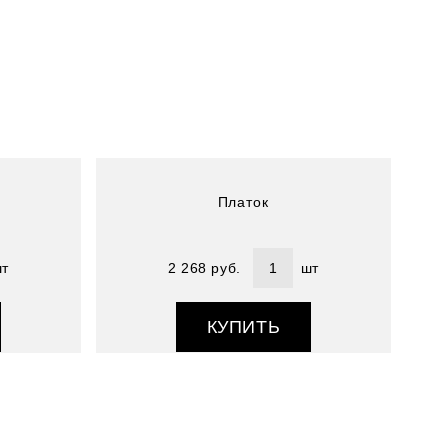
Артикул : 5900441-18
Размер (см) : 110х110
Состав : 100% шелк
Платок
т
2 268 руб.
шт
КУПИТЬ