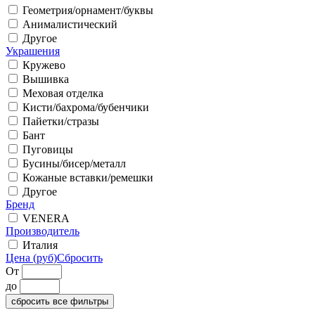
Геометрия/орнамент/буквы
Анималистический
Другое
Украшения
Кружево
Вышивка
Меховая отделка
Кисти/бахрома/бубенчики
Пайетки/стразы
Бант
Пуговицы
Бусины/бисер/металл
Кожаные вставки/ремешки
Другое
Бренд
VENERA
Производитель
Италия
Цена (руб)
Сбросить
От
до
сбросить все фильтры