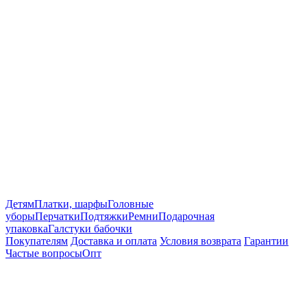
Детям
Платки, шарфы
Головные
уборы
Перчатки
Подтяжки
Ремни
Подарочная
упаковка
Галстуки бабочки
Покупателям
Доставка и оплата
Условия возврата
Гарантии
Частые вопросы
Опт