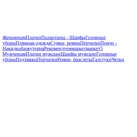
Женщинам
Платки
Палантины - Шарфы
Головные
уборы
Пляжная одежда
Сумки, ремни
Перчатки
Пончо -
Накидки
Бижутерия
Рекомендуем
маркет
маркет5
Мужчинам
Платки мужские
Шарфы мужские
Головные
уборы
Подтяжки
Перчатки
Ремни, браслеты
Галстуки
Четки