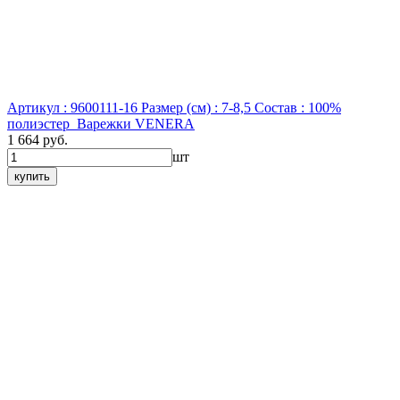
Артикул : 9600111-16
Размер (см) : 7-8,5
Состав : 100%
полиэстер
Варежки VENERA
1 664 руб.
шт
купить