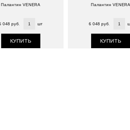
Палантин VENERA
Палантин VENER
6 048 руб.
шт
6 048 руб.
ш
КУПИТЬ
КУПИТЬ
Артикул : 4807189-18
Размер (см) : 65х175
Состав : 100% шелк