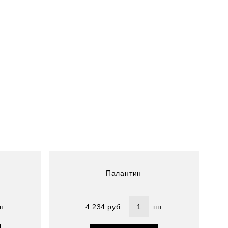
Артикул : 4800228-3
Размер (см) : 72х190
Состав : 100% шелк
Палантин
т
4 234 руб.
шт