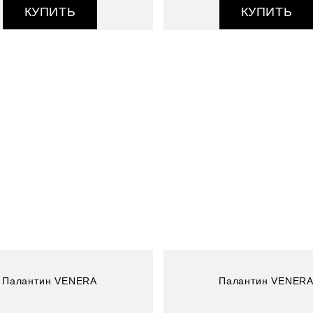
КУПИТЬ
КУПИТЬ
Артикул : 4803752-1
Размер (см) : 50*180
Состав : 100% шелк
Палантин VENERA
Палантин VENER