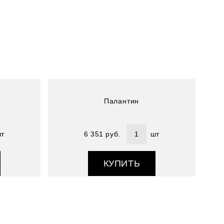
Артикул : 4800891-04(атлас)
Размер (см) : 70х180
Состав : 100% шелк
Палантин
т
6 351 руб.
шт
КУПИТЬ