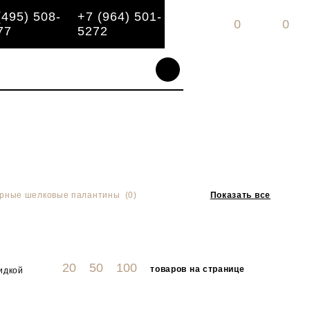
(495) 508-
+7 (964) 501-
0
0
77
5272
рные шелковые палантины (0)
Показать все
20
50
100
товаров на странице
идкой