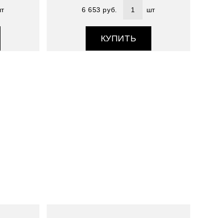
т
6 653 руб.
шт
КУПИТЬ
Артикул : 4803152-1
Размер (см) : 70*180
Состав : 100% шелк