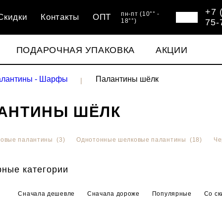
+7 
пн-пт (10°° -
Скидки
Контакты
ОПТ
18°°)
75-
ПОДАРОЧНАЯ УПАКОВКА
АКЦИИ
лантины - Шарфы
Палантины шёлк
АНТИНЫ ШЁЛК
овые палантины (3)
Однотонные шелковые палантины (18)
Че
ные категории
Сначала дешевле
Сначала дороже
Популярные
Со ск