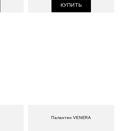
КУПИТЬ
Артикул : 4802352-23
Размер (см) : 70*180
Состав : 100% шелк
A
Палантин VENERA