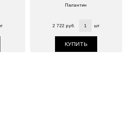
A
Палантин
т
2 722 руб.
шт
КУПИТЬ
Артикул : 4800541-11
Размер (см) : 50х160
Состав : 100% шелк