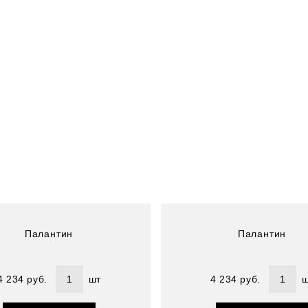
Артикул : 4800228-4
Размер (см) : 72х190
Состав : 100% шелк
Палантин
Палантин
4 234 руб.
шт
4 234 руб.
ш