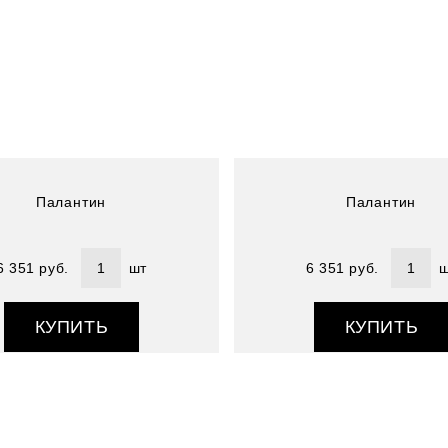
Артикул : 4800891-22
Размер (см) : 70х180
Состав : 100% шелк
Палантин
Палантин
6 351 руб.
шт
6 351 руб.
ш
КУПИТЬ
КУПИТЬ