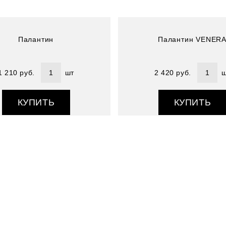
Палантин
Палантин VENER
1 210 руб.
шт
2 420 руб.
ш
КУПИТЬ
КУПИТЬ
Артикул : 4803989-19
Размер (см) : 55х185