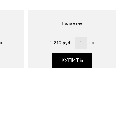
A
Палантин
т
1 210 руб.
шт
КУПИТЬ
Артикул : 3400470-5
Размер (см) : 75х190