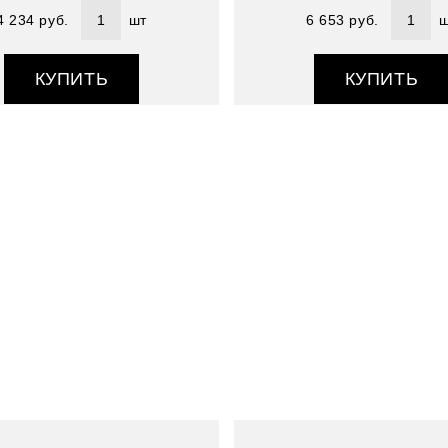
4 234 руб.
шт
6 653 руб.
ш
КУПИТЬ
КУПИТЬ
Артикул : 4803152-3
Размер (см) : 70*180
Состав : 100% шелк