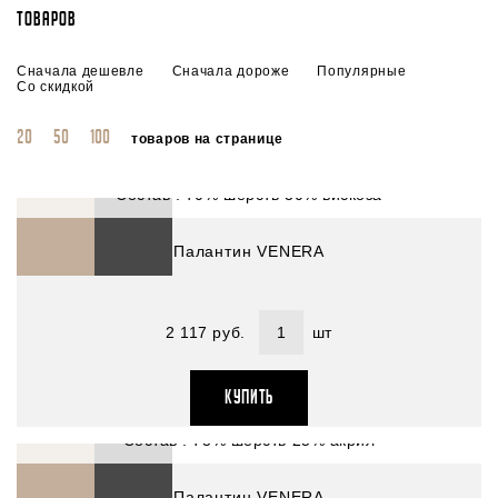
товаров
Сначала дешевле
Сначала дороже
Популярные
Со скидкой
20
50
100
товаров на странице
Артикул : 2729701-03
Размер (см) : 90*180
Состав : 70% шерсть 30% вискоза
Палантин VENERA
ть
2 117 руб.
шт
Артикул : 2732501-04
КУПИТЬ
Размер (см) : 45*195
Состав : 75% шерсть 25% акрил
Палантин VENERA