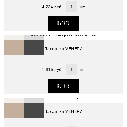
4 234 руб.
шт
Артикул : 4501580-11
КУПИТЬ
Размер (см) : 75х188
Состав : 97% шерсть; 3% лайкра
Палантин VENERA
1 815 руб.
шт
Артикул : 4501618-15
КУПИТЬ
Размер (см) : 70х200
Состав : 100% шерсть
Палантин VENERA