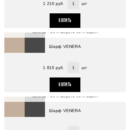
1 210 руб.
шт
Артикул : 4400641-2
КУПИТЬ
Размер (см) : 40х176
Состав : 50% шерсть 50% акрил
Шарф VENERA
1 815 руб.
шт
Артикул : 4400641-1
КУПИТЬ
Размер (см) : 40х176
Состав : 50% шерсть 50% акрил
Шарф VENERA