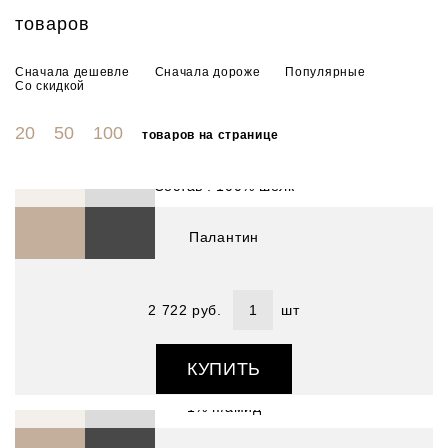
товаров
Сначала дешевле
Сначала дороже
Популярные
Со скидкой
20
50
100
товаров на странице
Артикул : 4800941-4
Размер (см) : 50х180
Состав : 100% шелк
Палантин
ть
2 722 руб.
шт
Артикул : 3410852-02
Размер (см) : 70х180
КУПИТЬ
Состав : 39% модал 29% акрил 29% хлопок2% п/эстер
1% п/амид