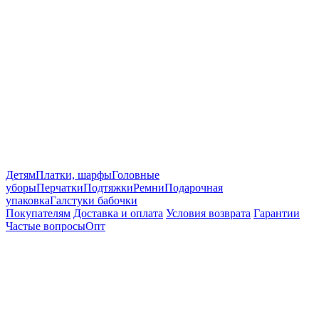
Детям
Платки, шарфы
Головные
уборы
Перчатки
Подтяжки
Ремни
Подарочная
упаковка
Галстуки бабочки
Покупателям
Доставка и оплата
Условия возврата
Гарантии
Частые вопросы
Опт