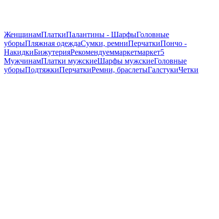
Женщинам
Платки
Палантины - Шарфы
Головные
уборы
Пляжная одежда
Сумки, ремни
Перчатки
Пончо -
Накидки
Бижутерия
Рекомендуем
маркет
маркет5
Мужчинам
Платки мужские
Шарфы мужские
Головные
уборы
Подтяжки
Перчатки
Ремни, браслеты
Галстуки
Четки