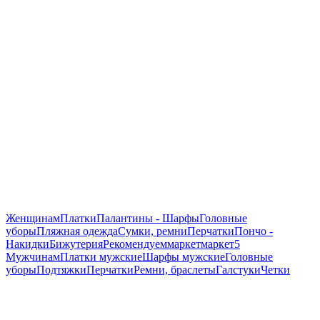
Женщинам
Платки
Палантины - Шарфы
Головные
уборы
Пляжная одежда
Сумки, ремни
Перчатки
Пончо -
Накидки
Бижутерия
Рекомендуем
маркет
маркет5
Мужчинам
Платки мужские
Шарфы мужские
Головные
уборы
Подтяжки
Перчатки
Ремни, браслеты
Галстуки
Четки