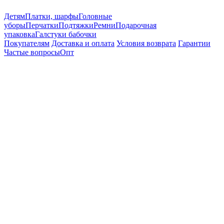
Детям
Платки, шарфы
Головные
уборы
Перчатки
Подтяжки
Ремни
Подарочная
упаковка
Галстуки бабочки
Покупателям
Доставка и оплата
Условия возврата
Гарантии
Частые вопросы
Опт