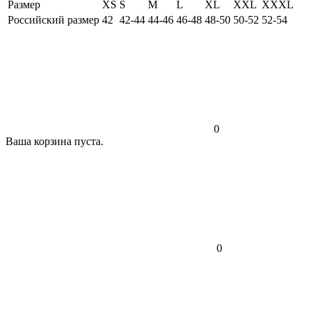
Размер
XS
S
M
L
XL
XXL
XXXL
Российский размер
42
42-44
44-46
46-48
48-50
50-52
52-54
0
Ваша корзина пуста.
0