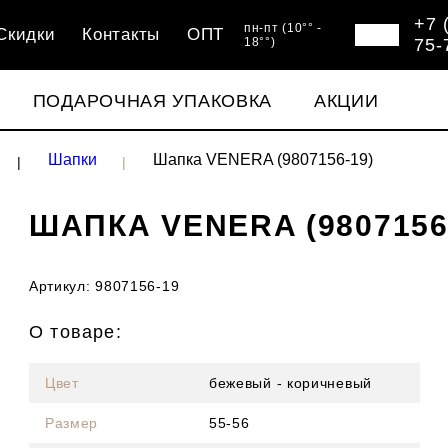
+7 
пн-пт (10°° -
Скидки
Контакты
ОПТ
18°°)
75-
ПОДАРОЧНАЯ УПАКОВКА
АКЦИИ
Шапки
Шапка VENERA (9807156-19)
ШАПКА VENERA (9807156
Артикул: 9807156-19
О товаре:
Цвет
бежевый - коричневый
Размер
55-56