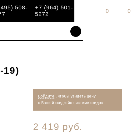
(495) 508-
+7 (964) 501-
0
0
77
5272
-19)
Войдите
, чтобы увидеть цену
с Вашей скидкой
о системе скидок
2 419 руб.