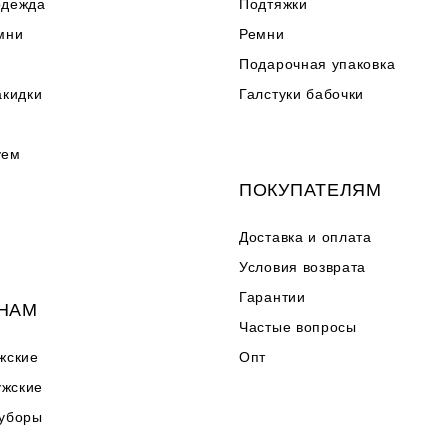
одежда
Подтяжки
мни
Ремни
Подарочная упаковка
акидки
Галстуки бабочки
я
уем
ПОКУПАТЕЛЯМ
Доставка и оплата
Условия возврата
Гарантии
НАМ
Частые вопросы
жские
Опт
жские
 уборы