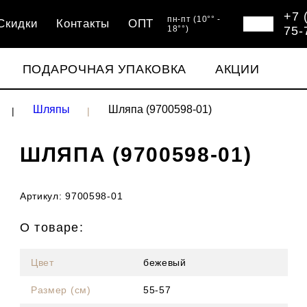
+7 
пн-пт (10°° -
Скидки
Контакты
ОПТ
18°°)
75-
ПОДАРОЧНАЯ УПАКОВКА
АКЦИИ
Шляпы
Шляпа (9700598-01)
ШЛЯПА (9700598-01)
Артикул: 9700598-01
О товаре:
Цвет
бежевый
Размер (см)
55-57