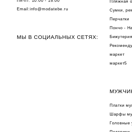
Пн-пт: 10:00 - 18:00
Пляжная 
Email:
info@modatebe.ru
Сумки, ре
Перчатки
Пончо - Н
МЫ В СОЦИАЛЬНЫХ СЕТЯХ:
Бижутери
Рекоменд
маркет
маркет5
МУЖЧИ
Платки му
Шарфы му
Головные
Подтяжки