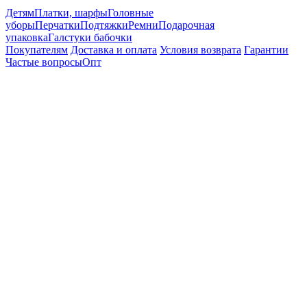
Детям
Платки, шарфы
Головные
уборы
Перчатки
Подтяжки
Ремни
Подарочная
упаковка
Галстуки бабочки
Покупателям
Доставка и оплата
Условия возврата
Гарантии
Частые вопросы
Опт