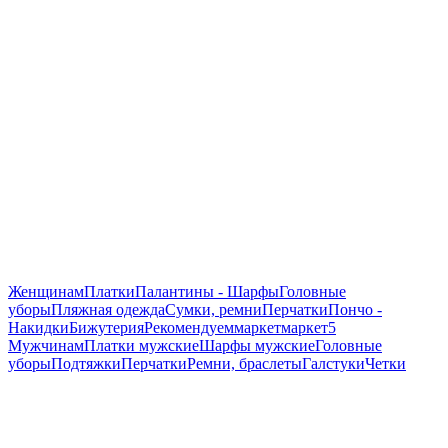
Женщинам
Платки
Палантины - Шарфы
Головные
уборы
Пляжная одежда
Сумки, ремни
Перчатки
Пончо -
Накидки
Бижутерия
Рекомендуем
маркет
маркет5
Мужчинам
Платки мужские
Шарфы мужские
Головные
уборы
Подтяжки
Перчатки
Ремни, браслеты
Галстуки
Четки